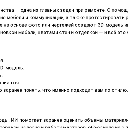
нства — одна из главных задач при ремонте. С пом
ие мебели и коммуникаций, а также протестировать 
 на основе фото или чертежей создают 3D-модель ин
овкой мебели, цветами стен и отделкой — и всё это 
я.
3D-модель.
ь.
арианты.
о заранее понять, что именно подходит вам по стилю
оды. ИИ помогает заранее оценить объемы материало
ериалы,изделия и работу мастеров, объединяя их с 