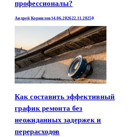
профессионалы?
Андрей Корнилов
14.06.2026
22.11.2025
0
Как составить эффективный
график ремонта без
неожиданных задержек и
перерасходов