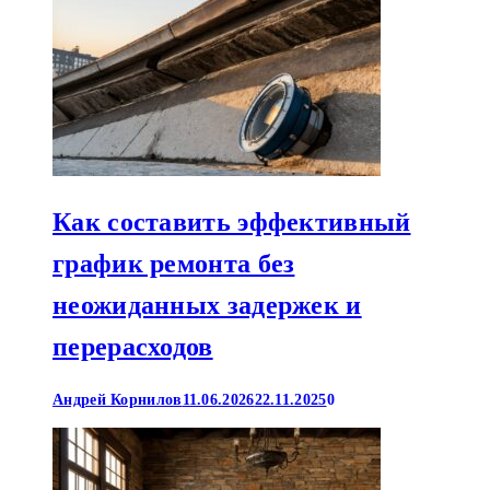
Как составить эффективный
график ремонта без
неожиданных задержек и
перерасходов
Андрей Корнилов
11.06.2026
22.11.2025
0