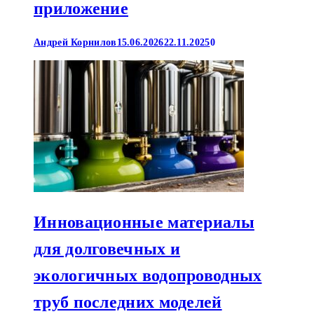
приложение
Андрей Корнилов
15.06.2026
22.11.2025
0
Инновационные материалы
для долговечных и
экологичных водопроводных
труб последних моделей