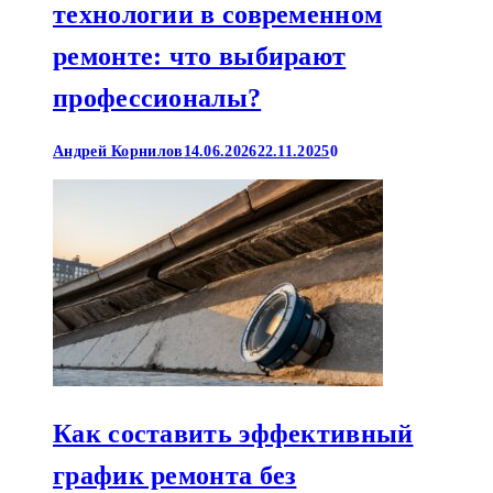
технологии в современном
ремонте: что выбирают
профессионалы?
Андрей Корнилов
14.06.2026
22.11.2025
0
Как составить эффективный
график ремонта без