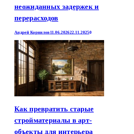
неожиданных задержек и
перерасходов
Андрей Корнилов
11.06.2026
22.11.2025
0
Как превратить старые
стройматериалы в арт-
объекты для интерьера