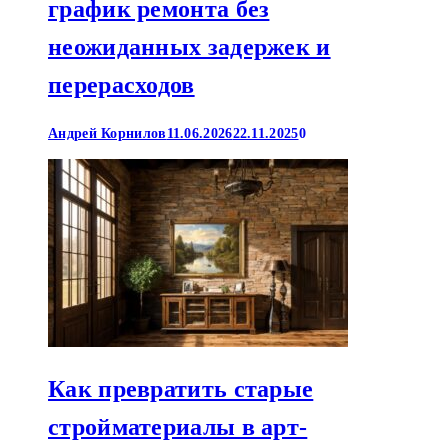
график ремонта без
неожиданных задержек и
перерасходов
Андрей Корнилов
11.06.2026
22.11.2025
0
Как превратить старые
стройматериалы в арт-