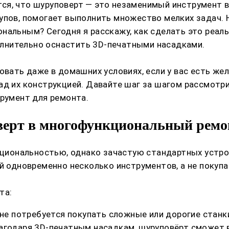
ся, что шуруповерт — это незаменимый инструмент в
упов, помогает выполнить множество мелких задач. 
ональным? Сегодня я расскажу, как сделать это реа
лнительно оснастить 3D-печатными насадками.
овать даже в домашних условиях, если у вас есть же
над их конструкцией. Давайте шаг за шагом рассмот
трумент для ремонта.
верт в многофункциональный ремо
иональностью, однако зачастую стандартных устрой
ой одновременно несколько инструментов, а не покуп
та:
 не потребуется покупать сложные или дорогие станк
агодаря 3D-печатным насадкам, шуруповёрт сможет 