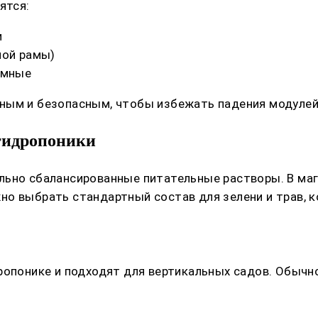
ятся:
и
ной рамы)
емные
ным и безопасным, чтобы избежать падения модулей
 гидропоники
льно сбалансированные питательные растворы. В маг
о выбрать стандартный состав для зелени и трав, к
ропонике и подходят для вертикальных садов. Обычно