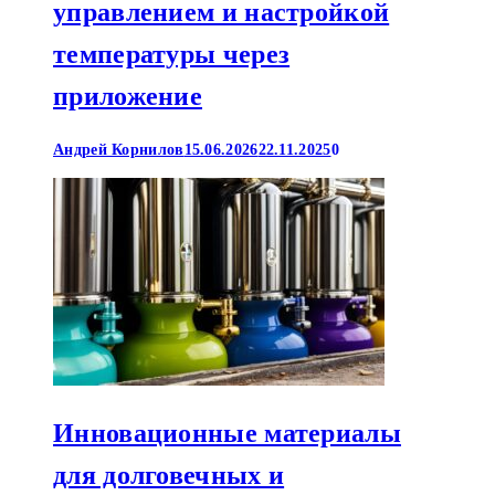
управлением и настройкой
температуры через
приложение
Андрей Корнилов
15.06.2026
22.11.2025
0
Инновационные материалы
для долговечных и