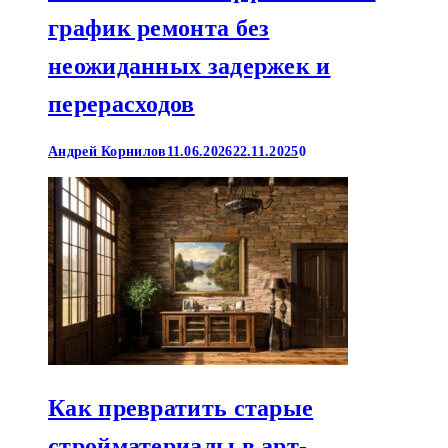
график ремонта без
неожиданных задержек и
перерасходов
Андрей Корнилов
11.06.2026
22.11.2025
0
Как превратить старые
стройматериалы в арт-