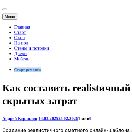
Меню
Главная
Старт
Окна
На пол
Стены и потолки
Двери
Мебель
Старт ремонта
Как составить realistичны
скрытых затрат
Андрей Корнилов
13.03.2025
25.02.2026
1 мин
0
Создание реалистичного сметного онлайн-шаблона 