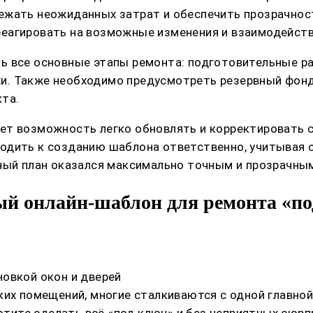
ежать неожиданных затрат и обеспечить прозрачност
еагировать на возможные изменения и взаимодейство
ь все основные этапы ремонта: подготовительные ра
и. Также необходимо предусмотреть резервный фонд
та.
т возможность легко обновлять и корректировать с
одить к созданию шаблона ответственно, учитывая с
нный план оказался максимально точным и прозрачны
ный онлайн-шаблон для ремонта «по
овкой окон и дверей
ких помещений, многие сталкиваются с одной главной
хотите сделать всё «под ключ» и без неприятных сюр