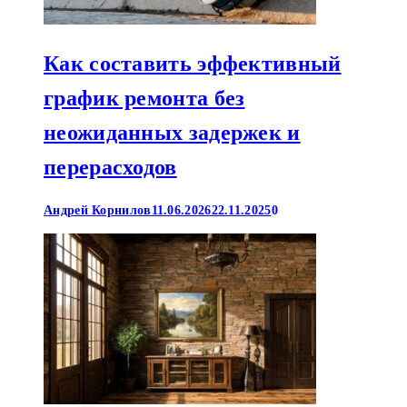
Как составить эффективный
график ремонта без
неожиданных задержек и
перерасходов
Андрей Корнилов
11.06.2026
22.11.2025
0