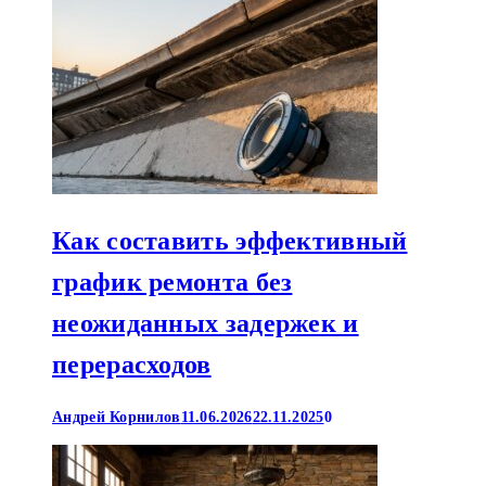
Как составить эффективный
график ремонта без
неожиданных задержек и
перерасходов
Андрей Корнилов
11.06.2026
22.11.2025
0