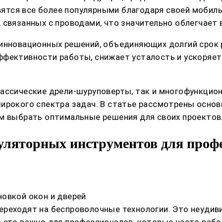
тся все более популярными благодаря своей мобиль
 связанных с проводами, что значительно облегчает 
 инновационных решений, объединяющих долгий срок 
ффективности работы, снижает усталость и ускоряе
лассические дрели-шуруповерты, так и многофункцио
широкого спектра задач. В статье рассмотрены осно
ам выбрать оптимальные решения для своих проектов
уляторных инструментов для профе
овкой окон и дверей
ереходят на беспроволочные технологии. Это неуди
о это важно для профессионалов, которые часто раб