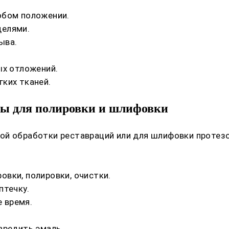
юбом положении.
делями.
ыва.
ых отложений.
ких тканей.
ры для полировки и шлифовки
й обработки реставраций или для шлифовки протезов
вки, полировки, очистки.
птечку.
 время.
вредить эмаль.