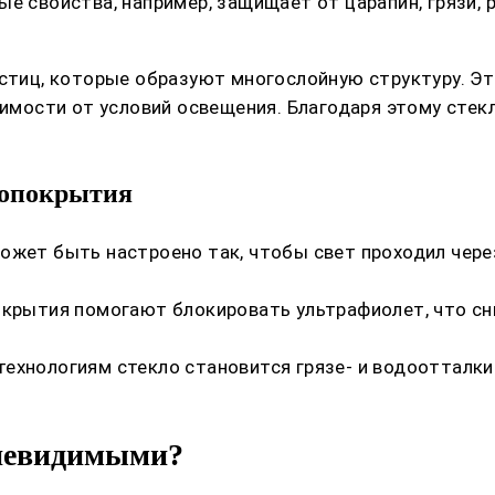
е свойства, например, защищает от царапин, грязи, р
астиц, которые образуют многослойную структуру. Эт
симости от условий освещения. Благодаря этому стек
нопокрытия
жет быть настроено так, чтобы свет проходил через
окрытия помогают блокировать ультрафиолет, что с
ехнологиям стекло становится грязе- и водоотталки
 невидимыми?