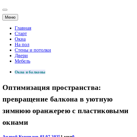
Меню
Главная
Старт
Окна
На пол
Стены и потолки
Двери
Мебель
Окна и балконы
Оптимизация пространства:
превращение балкона в уютную
зимнюю оранжерею с пластиковыми
окнами
Андрей Корнилов
03.07.2025
1 мин
0