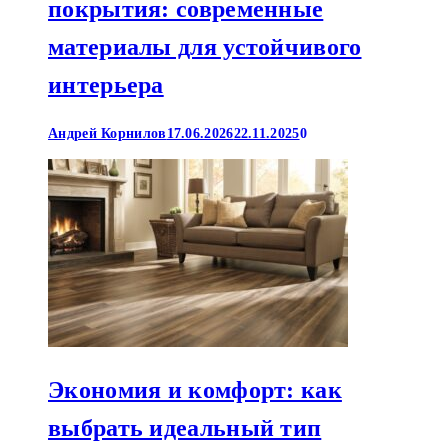
покрытия: современные
материалы для устойчивого
интерьера
Андрей Корнилов
17.06.2026
22.11.2025
0
Экономия и комфорт: как
выбрать идеальный тип