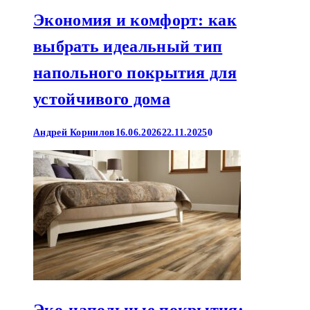
Экономия и комфорт: как
выбрать идеальный тип
напольного покрытия для
устойчивого дома
Андрей Корнилов
16.06.2026
22.11.2025
0
Эко-напольные покрытия: