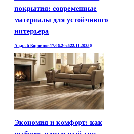
покрытия: современные
материалы для устойчивого
интерьера
Андрей Корнилов
17.06.2026
22.11.2025
0
Экономия и комфорт: как
выбрать идеальный тип