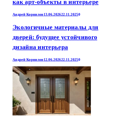
как арт-объекты в интерьере
Андрей Корнилов
13.06.2026
22.11.2025
0
Экологичные материалы для
дверей: будущее устойчивого
дизайна интерьера
Андрей Корнилов
12.06.2026
22.11.2025
0