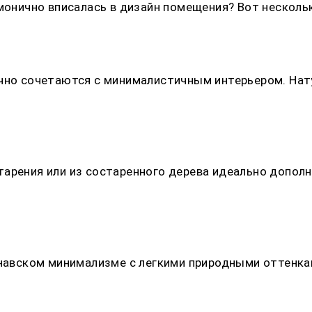
монично вписалась в дизайн помещения? Вот нескольк
ично сочетаются с минималистичным интерьером. На
тарения или из состаренного дерева идеально допол
инавском минимализме с легкими природными оттенк