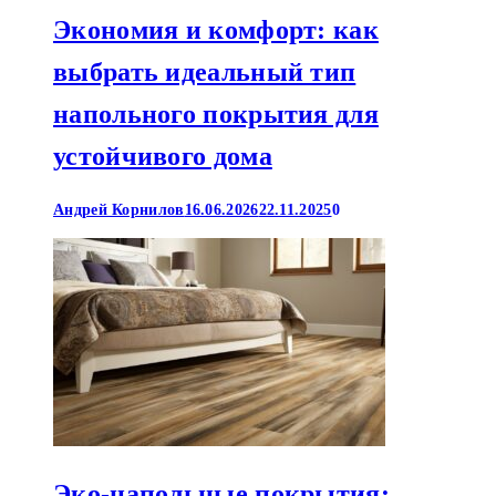
Экономия и комфорт: как
выбрать идеальный тип
напольного покрытия для
устойчивого дома
Андрей Корнилов
16.06.2026
22.11.2025
0
Эко-напольные покрытия: