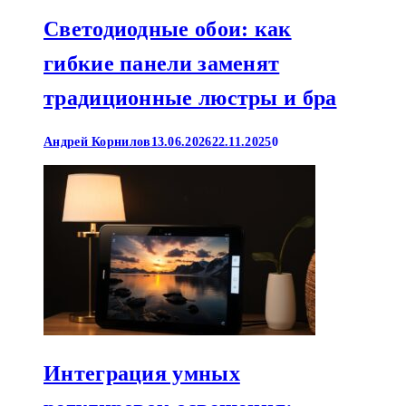
Светодиодные обои: как
гибкие панели заменят
традиционные люстры и бра
Андрей Корнилов
13.06.2026
22.11.2025
0
Интеграция умных