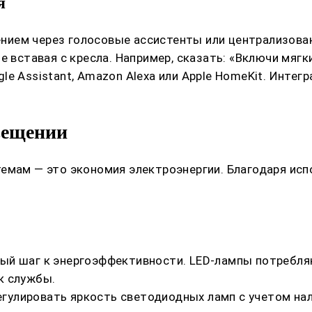
я
нием через голосовые ассистенты или централизова
е вставая с кресла. Например, сказать: «Включи мягк
e Assistant, Amazon Alexa или Apple HomeKit. Инте
вещении
темам — это экономия электроэнергии. Благодаря ис
ый шаг к энергоэффективности. LED-лампы потребляю
к службы.
улировать яркость светодиодных ламп с учетом нали