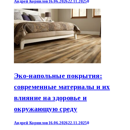
Андрей Корнилов
16.06.2026
22.11.2025
0
Эко-напольные покрытия:
современные материалы и их
влияние на здоровье и
окружающую среду
Андрей Корнилов
16.06.2026
22.11.2025
0