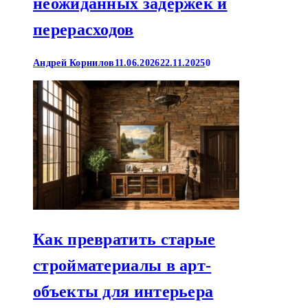
неожиданных задержек и
перерасходов
Андрей Корнилов
11.06.2026
22.11.2025
0
Как превратить старые
стройматериалы в арт-
объекты для интерьера