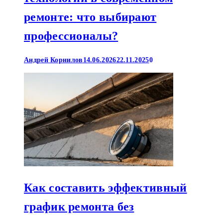
ремонте: что выбирают
профессионалы?
Андрей Корнилов
14.06.2026
22.11.2025
0
Как составить эффективный
график ремонта без