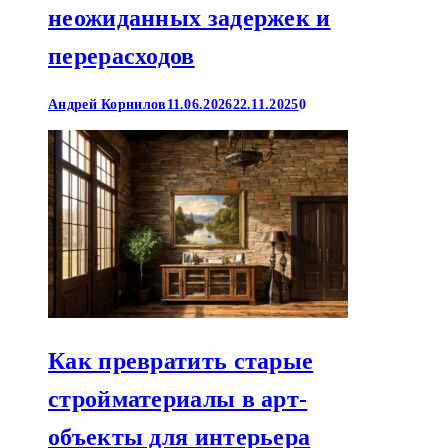
неожиданных задержек и
перерасходов
Андрей Корнилов
11.06.2026
22.11.2025
0
Как превратить старые
стройматериалы в арт-
объекты для интерьера