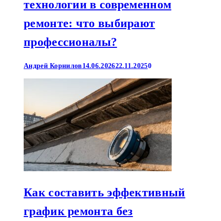
технологии в современном
ремонте: что выбирают
профессионалы?
Андрей Корнилов
14.06.2026
22.11.2025
0
Как составить эффективный
график ремонта без