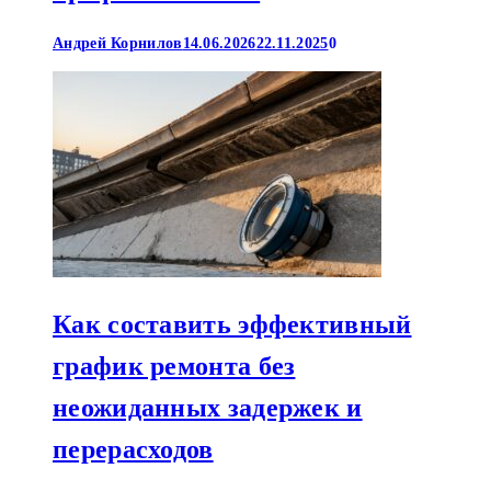
Андрей Корнилов
14.06.2026
22.11.2025
0
Как составить эффективный
график ремонта без
неожиданных задержек и
перерасходов