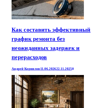
Как составить эффективный
график ремонта без
неожиданных задержек и
перерасходов
Андрей Корнилов
11.06.2026
22.11.2025
0