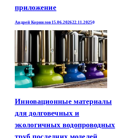
приложение
Андрей Корнилов
15.06.2026
22.11.2025
0
Инновационные материалы
для долговечных и
экологичных водопроводных
труб последних моделей