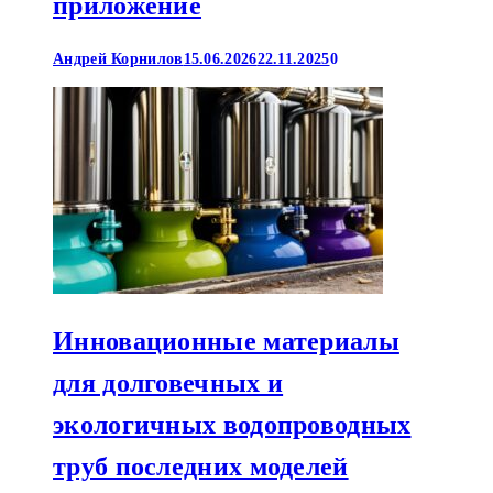
приложение
Андрей Корнилов
15.06.2026
22.11.2025
0
Инновационные материалы
для долговечных и
экологичных водопроводных
труб последних моделей