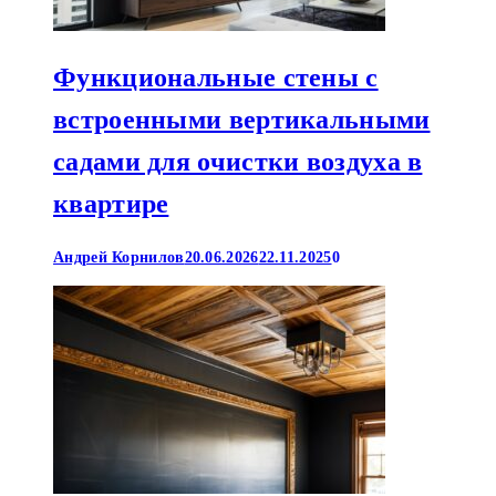
Функциональные стены с
встроенными вертикальными
садами для очистки воздуха в
квартире
Андрей Корнилов
20.06.2026
22.11.2025
0