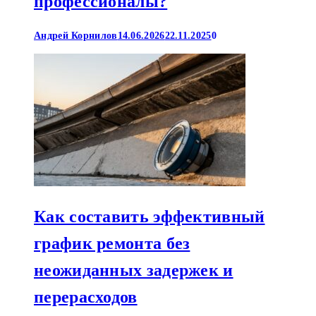
профессионалы?
Андрей Корнилов
14.06.2026
22.11.2025
0
Как составить эффективный
график ремонта без
неожиданных задержек и
перерасходов