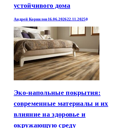
устойчивого дома
Андрей Корнилов
16.06.2026
22.11.2025
0
Эко-напольные покрытия:
современные материалы и их
влияние на здоровье и
окружающую среду