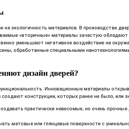
ны
 на экологичность материалов. В производстве две
ываемые «вторичные» материалы зачастую обладают 
твенно уменьшают негативное воздействие на окруж
сины, обработанные специальными нанотехнологиями
няют дизайн дверей?
и функциональность. Инновационные материалы откры
 создают конструкции, которых ранее не было, или з
здавать практически невесомые, но очень прочные 
чать матовые или глянцевые поверхности с уникальн