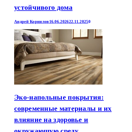
устойчивого дома
Андрей Корнилов
16.06.2026
22.11.2025
0
Эко-напольные покрытия:
современные материалы и их
влияние на здоровье и
окружающую среду