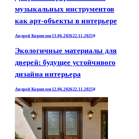
музыкальных инструментов
как арт-объекты в интерьере
Андрей Корнилов
13.06.2026
22.11.2025
0
Экологичные материалы для
дверей: будущее устойчивого
дизайна интерьера
Андрей Корнилов
12.06.2026
22.11.2025
0