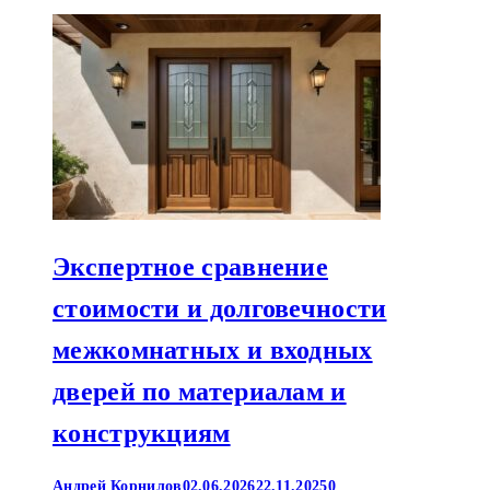
Экспертное сравнение
стоимости и долговечности
межкомнатных и входных
дверей по материалам и
конструкциям
Андрей Корнилов
02.06.2026
22.11.2025
0