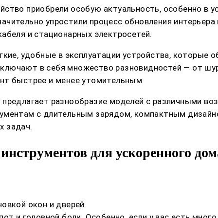
ство приобрели особую актуальность, особенно в ус
ачительно упростили процесс обновления интерьера 
кабеля и стационарных электросетей.
егкие, удобные в эксплуатации устройства, которые
ключают в себя множество разновидностей — от шур
нт быстрее и менее утомительным.
 предлагает разнообразие моделей с различными во
рументам с длительным зарядом, компактным дизайн
х задач.
инструментов для ускоренного до
овкой окон и дверей
от и головной боли. Особенно, если у вас есть много