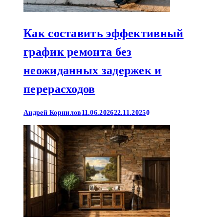
Как составить эффективный
график ремонта без
неожиданных задержек и
перерасходов
Андрей Корнилов
11.06.2026
22.11.2025
0